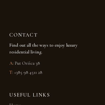
CONTACT
Find out all the ways to enjoy luxury
residential living.
A
:
Put Orišca 38
T:
+385 98 4511 28
USEFUL LINKS