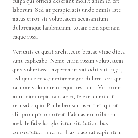
culpa qui officia deserunt mollit anim id est
laborum. Sed ut perspiciatis unde omnis iste
natus error sit voluptatem accusantium
doloremque laudantium, totam rem aperiam,
eaque ipsa.
Veritatis et quasi architecto beatae vitae dicta
sunt explicabo. Nemo enim ipsam voluptatem
quia voluptassit aspernatur aut odit aut fugit,
sed quia consequuntur magni dolores eos qui
ratione voluptatem sequi nesciunt. Vis prima
minimum repudiandae ei, te exerci eruditi
recusabo quo. Pri habeo scripserit et, qui at
alii prompta oporteat. Fabulas erroribus an
mel. Te fabellas gloriatur sit.Rationibus
consectetuer mea no. Has placerat sapientem