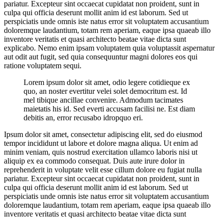
pariatur. Excepteur sint occaecat cupidatat non proident, sunt in
culpa qui officia deserunt mollit anim id est laborum. Sed ut
perspiciatis unde omnis iste natus error sit voluptatem accusantium
doloremque laudantium, totam rem aperiam, eaque ipsa quaeab illo
inventore veritatis et quasi architecto beatae vitae dicta sunt
explicabo. Nemo enim ipsam voluptatem quia voluptassit aspernatur
aut odit aut fugit, sed quia consequuntur magni dolores eos qui
ratione voluptatem sequi.
Lorem ipsum dolor sit amet, odio legere cotidieque ex
quo, an noster evertitur velei solet democritum est. Id
mel tibique ancillae convenire. Admodum tacimates
maietatis his id. Sed everti accusam facilisi ne. Est diam
debitis an, error recusabo idropquo eri.
Ipsum dolor sit amet, consectetur adipiscing elit, sed do eiusmod
tempor incididunt ut labore et dolore magna aliqua. Ut enim ad
minim veniam, quis nostrud exercitation ullamco laboris nisi ut
aliquip ex ea commodo consequat. Duis aute irure dolor in
reprehenderit in voluptate velit esse cillum dolore eu fugiat nulla
pariatur. Excepteur sint occaecat cupidatat non proident, sunt in
culpa qui officia deserunt mollit anim id est laborum. Sed ut
perspiciatis unde omnis iste natus error sit voluptatem accusantium
doloremque laudantium, totam rem aperiam, eaque ipsa quaeab illo
inventore veritatis et quasi architecto beatae vitae dicta sunt