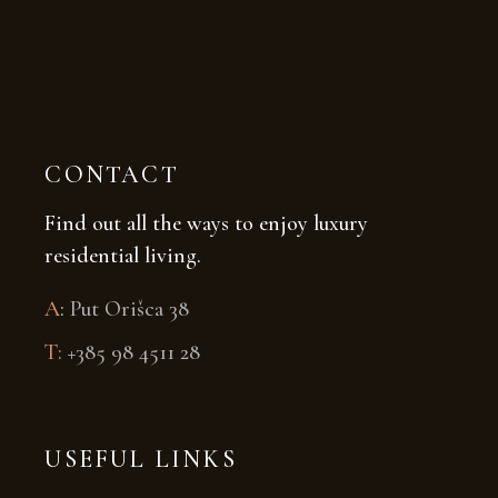
CONTACT
Find out all the ways to enjoy luxury
residential living.
A
:
Put Orišca 38
T:
+385 98 4511 28
USEFUL LINKS